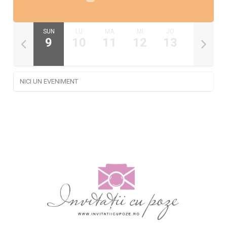
SA
SUN
LU
MA
MI
JO
VI
8
9
10
11
12
13
14
NICI UN EVENIMENT