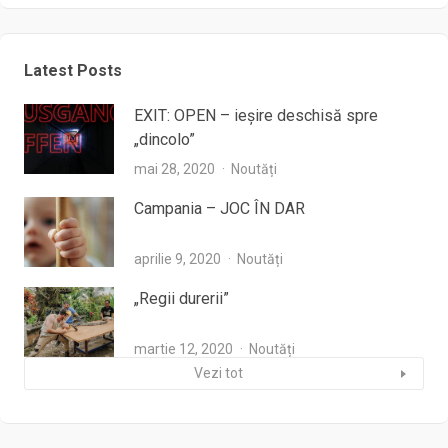
Latest Posts
EXIT: OPEN – ieşire deschisă spre
„dincolo”
mai 28, 2020
Noutăți
Campania – JOC ÎN DAR
aprilie 9, 2020
Noutăți
„Regii durerii”
martie 12, 2020
Noutăți
Vezi tot