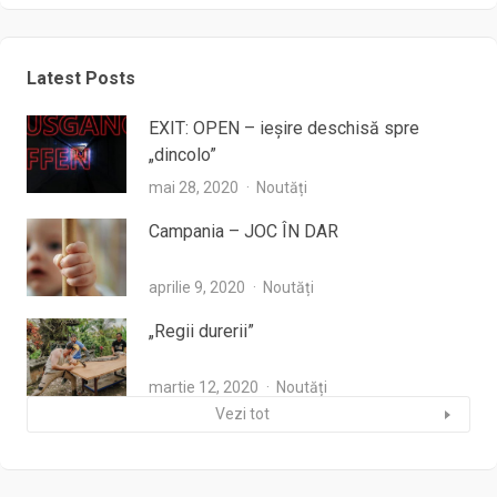
Latest Posts
EXIT: OPEN – ieşire deschisă spre
„dincolo”
mai 28, 2020
Noutăți
Campania – JOC ÎN DAR
aprilie 9, 2020
Noutăți
„Regii durerii”
martie 12, 2020
Noutăți
Vezi tot