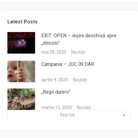
Latest Posts
EXIT: OPEN – ieşire deschisă spre
„dincolo”
mai 28, 2020
Noutăți
Campania – JOC ÎN DAR
aprilie 9, 2020
Noutăți
„Regii durerii”
martie 12, 2020
Noutăți
Vezi tot