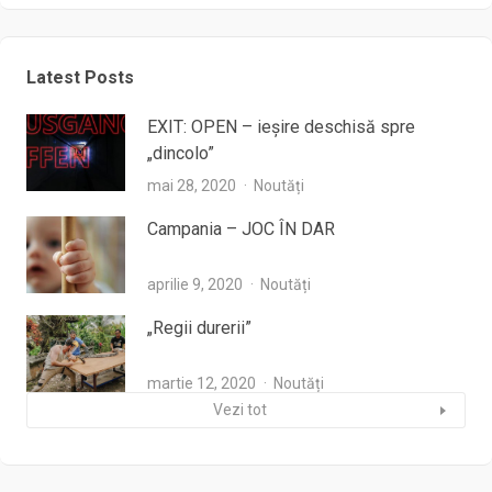
Latest Posts
EXIT: OPEN – ieşire deschisă spre
„dincolo”
mai 28, 2020
Noutăți
Campania – JOC ÎN DAR
aprilie 9, 2020
Noutăți
„Regii durerii”
martie 12, 2020
Noutăți
Vezi tot