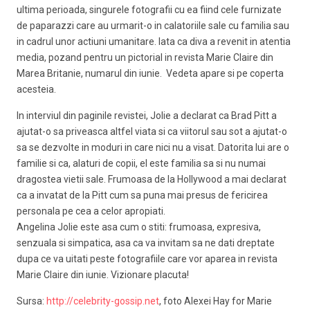
ultima perioada, singurele fotografii cu ea fiind cele furnizate
de paparazzi care au urmarit-o in calatoriile sale cu familia sau
in cadrul unor actiuni umanitare. Iata ca diva a revenit in atentia
media, pozand pentru un pictorial in revista Marie Claire din
Marea Britanie, numarul din iunie. Vedeta apare si pe coperta
acesteia.
In interviul din paginile revistei, Jolie a declarat ca Brad Pitt a
ajutat-o sa priveasca altfel viata si ca viitorul sau sot a ajutat-o
sa se dezvolte in moduri in care nici nu a visat. Datorita lui are o
familie si ca, alaturi de copii, el este familia sa si nu numai
dragostea vietii sale. Frumoasa de la Hollywood a mai declarat
ca a invatat de la Pitt cum sa puna mai presus de fericirea
personala pe cea a celor apropiati.
Angelina Jolie este asa cum o stiti: frumoasa, expresiva,
senzuala si simpatica, asa ca va invitam sa ne dati dreptate
dupa ce va uitati peste fotografiile care vor aparea in revista
Marie Claire din iunie. Vizionare placuta!
Sursa:
http://celebrity-gossip.net
, foto Alexei Hay for Marie