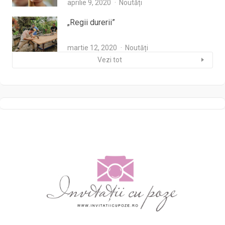
aprilie 9, 2020
Noutăți
„Regii durerii”
martie 12, 2020
Noutăți
Vezi tot