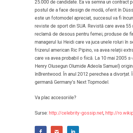
25.000 de candidate. Ea va semna un contract pe
postul de a face design de modă, oferit în Düsse
este un fotomodel apreciat, succesul va fi încu
reviste de sport din SUA. Revistă care avea 55 
reclamă de desous pentru femei, produse de fir
managerul lui Heidi care va juca unele roluri în s
frizerul american Ric Pipino, va avea relații extr
care va avea probabil o fiică. La 10 mai 2005 s-a
Henry Olusegun Olumide Adeola Samuel) originar 
înBrentwood. În anul 2012 perechea a divorțat.
germană Germany’s Next Topmodel.
Va plac accesoriile?
Surse:
http://celebrity-gossip.net
,
http://ro.wiki