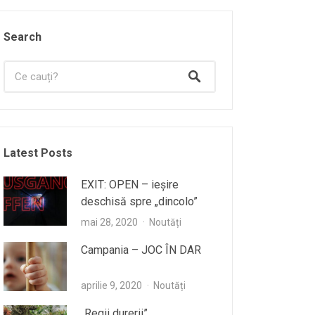
Search
Latest Posts
EXIT: OPEN – ieşire
deschisă spre „dincolo”
mai 28, 2020
Noutăți
Campania – JOC ÎN DAR
aprilie 9, 2020
Noutăți
„Regii durerii”