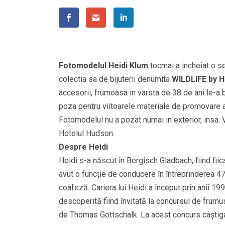
Fotomodelul Heidi Klum
tocmai a incheiat o se
colectia sa de bijuterii denumita
WILDLIFE by H
accesorii, frumoasa in varsta de 38 de ani le-a 
poza pentru viitoarele materiale de promovare a
Fotomodelul nu a pozat numai in exterior, insa. V
Hotelul Hudson.
Despre Heidi
Heidi s-a născut în Bergisch Gladbach, fiind fiica
avut o funcție de conducere în întreprinderea 4
coafeză. Cariera lui Heidi a început prin anii 19
descoperită fiind învitată la concursul de fru
de Thomas Gottschalk. La acest concurs câștigat