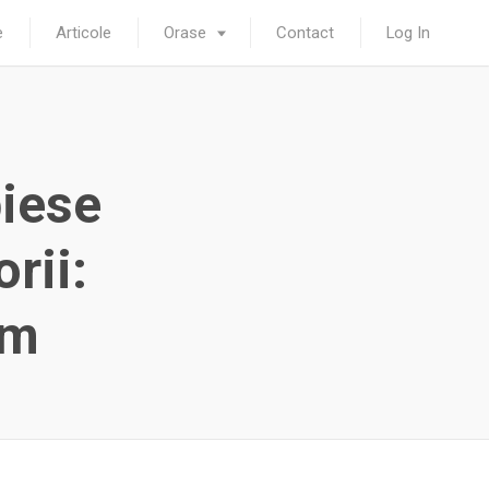
e
Articole
Orase
Contact
Log In
piese
rii:
um