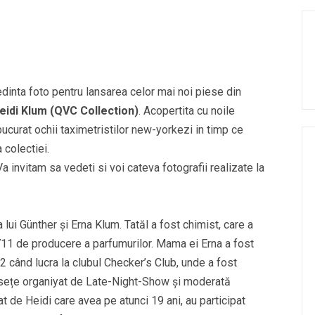
dinta foto pentru lansarea celor mai noi piese din
eidi Klum
(QVC Collectio
n
)
. Acopertita cu noile
bucurat ochii taximetristilor new-yorkezi in timp ce
 colectiei.
a invitam sa vedeti si voi cateva fotografii realizate la
 lui Günther și Erna Klum. Tatăl a fost chimist, care a
711 de producere a parfumurilor. Mama ei Erna a fost
92 când lucra la clubul Checker’s Club, unde a fost
musețe organiyat de Late-Night-Show și moderată
 de Heidi care avea pe atunci 19 ani, au participat