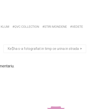
I KLUM
QVC COLLECTION
STIRI MONDENE
VEDETE
Ke$ha s-a fotografiat in timp ce urina in strada
mentariu.