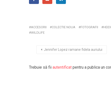
ACCESORII
COLECTIE NOUA
FOTOGRAFII
HEID
WILDLIFE
Jennifer Lopez ramane fidela auriului
Trebuie să fii
autentificat
pentru a publica un co