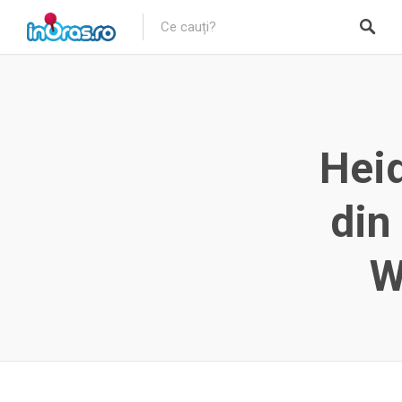
Heid
din
W