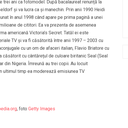
 trei ani ca fotomodel. După bacalaureat renunță la
ldorf și va lucra ca și manechin. Prin anii 1990 Heidi
nunat în anul 1998 când apare pe prima pagină a unei
milioane de cititori. Ea va prezenta de asemenea
ma americană Victoria’s Secret. Tatăl ei este
eriale TV și va fi căsătorită între anii 1997 – 2003 cu
aconjugale cu un om de afaceri italian, Flavio Briatore cu
 căsătorit cu cântărețul de culoare biritanic Seal (Seal
din Nigeria. Îmreună au trei copii. Au locuit
 În ultimul timp ea moderează emisiunea TV
pedia.org
, foto
Getty Images