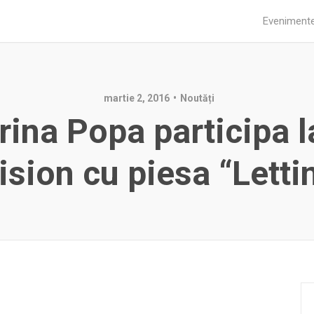
Eveniment
martie 2, 2016
Noutăți
Irina Popa participa l
ision cu piesa “Letti