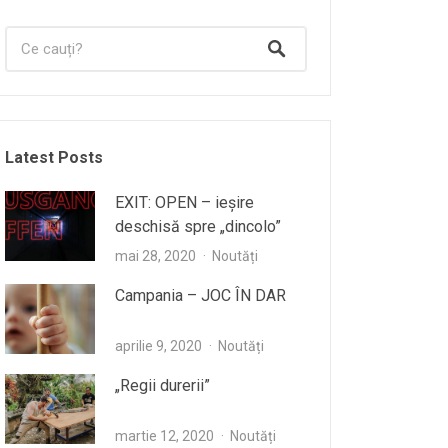
Latest Posts
EXIT: OPEN – ieşire
deschisă spre „dincolo”
mai 28, 2020
Noutăți
Campania – JOC ÎN DAR
aprilie 9, 2020
Noutăți
„Regii durerii”
martie 12, 2020
Noutăți