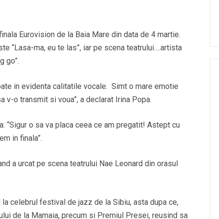
inala Eurovision de la Baia Mare din data de 4 martie.
te “Lasa-ma, eu te las”, iar pe scena teatrului….artista
g go”.
oate in evidenta calitatile vocale. Simt o mare emotie
 v-o transmit si voua”, a declarat Irina Popa.
a: “Sigur o sa va placa ceea ce am pregatit! Astept cu
em in finala”.
cand a urcat pe scena teatrului Nae Leonard din orasul
l la celebrul festival de jazz de la Sibiu, asta dupa ce,
lului de la Mamaia, precum si Premiul Presei, reusind sa