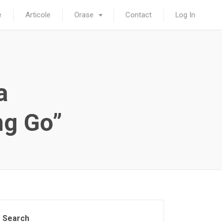
e
Articole
Orase
Contact
Log In
a
ng Go”
Search