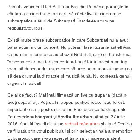
Primul eveniment Red Bull Tour Bus din România pornește în
căutarea a cinci trupe tari care să cânte live în cinci orașe
subcarpatice alături de Subcarpați. Înscrie-te acum pe
redbull.ro/tourbus!
Există multe orașe subcarpatice în care Subcarpați nu a avut
până acum niciun concert. Nu puteam lăsa lucrurile astfel! Așa
că pornim în turneu cu autobuzul Red Bull, care se transformă
în scena celor mai tari concerte ad-hoc! Iar în acest road trip
vrem să descoperim trupe care să urce pe autobuzul nostru ca
să dea drumul la distracție și muzică bună. Nu contează genul,
ci geniul muzical!
Ce ai de făcut? Mai întâi filmează un live cu trupa ta (dacă n-
aveți deja unul). Poți să fii rapper, punker, rocker sau folkist,
important e să-ți postezi clipul pe Facebook cu hashtag-urile
#culesedesubcarpati
și
#redbulltourbus
până pe 27 iulie
2016. Apoi îți înscrii clipul pe
redbull.ro/tourbus
și aia e! Decizia
va fi luată prin votul publicului și prin selecția finală a membrilor
Subcarpați, care și-au rezervat timp să urmărească atent