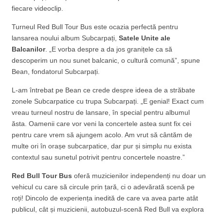
fiecare videoclip.
Turneul Red Bull Tour Bus este ocazia perfectă pentru
lansarea noului album Subcarpați,
Satele Unite ale
Balcanilor
. „E vorba despre a da jos granițele ca să
descoperim un nou sunet balcanic, o cultură comună”, spune
Bean, fondatorul Subcarpați.
L-am întrebat pe Bean ce crede despre ideea de a străbate
zonele Subcarpatice cu trupa Subcarpați. „E genial! Exact cum
vreau turneul nostru de lansare, în special pentru albumul
ăsta. Oamenii care vor veni la concertele astea sunt fix cei
pentru care vrem să ajungem acolo. Am vrut să cântăm de
multe ori în orașe subcarpatice, dar pur și simplu nu exista
contextul sau sunetul potrivit pentru concertele noastre.”
Red Bull Tour Bus
oferă muzicienilor independenți nu doar un
vehicul cu care să circule prin țară, ci o adevărată scenă pe
roți! Dincolo de experiența inedită de care va avea parte atât
publicul, cât și muzicienii, autobuzul-scenă Red Bull va explora