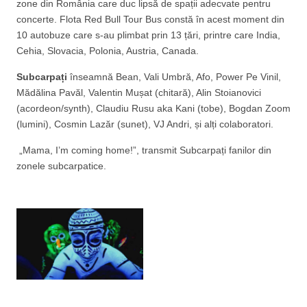
zone din România care duc lipsă de spații adecvate pentru
concerte. Flota Red Bull Tour Bus constă în acest moment din
10 autobuze care s-au plimbat prin 13 țări, printre care India,
Cehia, Slovacia, Polonia, Austria, Canada.
Subcarpați
înseamnă Bean, Vali Umbră, Afo, Power Pe Vinil,
Mădălina Pavăl, Valentin Mușat (chitară), Alin Stoianovici
(acordeon/synth), Claudiu Rusu aka Kani (tobe), Bogdan Zoom
(lumini), Cosmin Lazăr (sunet), VJ Andri, și alți colaboratori.
„Mama, I’m coming home!”, transmit Subcarpați fanilor din
zonele subcarpatice.